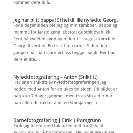
kommer dere til å...
Jeg har blitt pappa! Si hei til lille nyfødte Georg.
For 8 dager siden ble jeg og min samboer, pappa og
mamma for første gang. Et stort og stolt øyeblikk!
Sent på kvelden søndagen den 11. august kom lille
Georg til verden. En frisk liten prins. Siden den
gangen har han sjarmert oss begge i senk! Her har
dere et lite...
Nyfødtfotografering – Anton (Sniktitt)
Her er en sniktitt av nyfødt fotograferingen jeg
hadde med Anton for en ukes tid siden. På bildet er
han kun 7 dager gammel, men tross sin alder har
han allerede rukket å bli en storsjarmør :)
Barnefotografering | Eirik | Porsgrunn
Eirik (og foreldrene) tok turen helt fra Oslo til
Porsgrunn for å bli fotomodell. Her er et lite utvalg