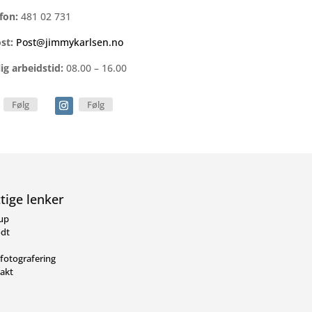
fon:
481 02 731
ost:
Post@jimmykarlsen.no
ig arbeidstid:
08.00 – 16.00
Følg
Følg
tige lenker
lup
dt
gfotografering
akt