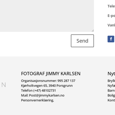
Tele
E-p
Vanl
Send
FOTOGRAF JIMMY KARLSEN
Nyt
Organisasjonsnummer: 995 287 137
Bryl
Kjørholtvegen 65, 3940 Porsgrunn
Nyfø
Telefon (+47) 48102731
Barn
Mail:
Post@jimmykarlsen.no
Boli
Personvernerklæring
,
Kont