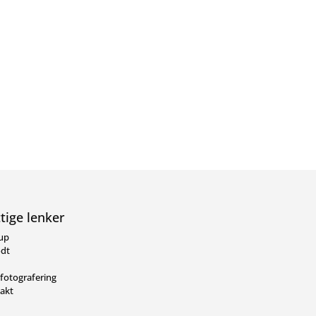
tige lenker
lup
dt
gfotografering
akt