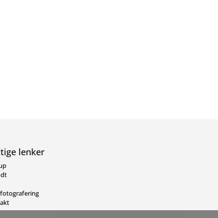
tige lenker
lup
dt
gfotografering
akt